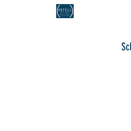
| Welkom |
| 
Sc
Sorry, het gevraagde product is niet beschikbaar
Toon prijzen
EUR