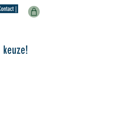
Contact |
w keuze!