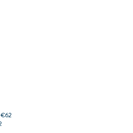
e
€62
2