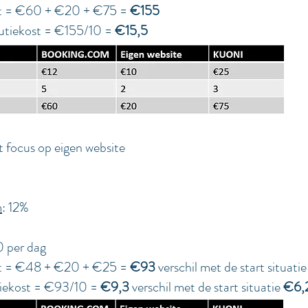
st = €60 + €20 + €75 =
€155
iekost = €155/10 =
€15,5
t focus op eigen website
m
: 12%
0 per dag
st = €48 + €20 + €25 =
€93
verschil met de start situati
ekost = €93/10 =
€9,3
verschil met de start situatie
€6,