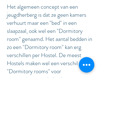
Het algemeen concept van een
jeugdherberg is dat ze geen kamers
verhuurt maar een "bed" in een
slaapzaal, ook wel een "Dormitory
room" genaamd. Het aantal bedden in
zo een "Dormitory room" kan erg
verschillen per Hostel. De meest
Hostels maken wel een verschil tussen
"Dormitory rooms" voor
mannen/vrouwen/mixed.
In Vlaanderen zijn er 40 Hostels
officieel geregistreed bij Toerisme
Vlaanderen waarvan 26 erkende
Hostels en 14 aangemelde Hostels
| TERUG NAAR: HET ABC VAN DE HOTELLERIE |