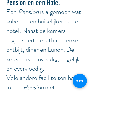
Pension en een Hotel
Een
Pension
is algemeen wat
soberder en huiselijker dan een
hotel. Naast de kamers
organiseert de uitbater enkel
ontbijt, diner en Lunch. De
keuken is eenvoudig, degelijk
en overvloedig.
Vele andere faciliteiten heb je
in een
Pension
niet
Wat is het verschil tussen een
Pension en een B&B
In een B&B zal men