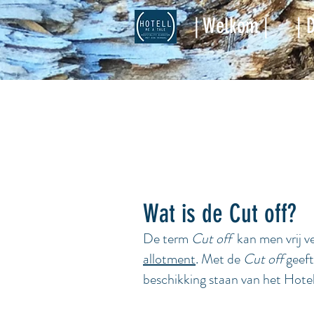
| Welkom |
| 
Wat is de Cut off?
De term
Cut off
kan men vrij v
allotment
. Met de
Cut off
geef
beschikking staan van het Hote