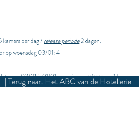
5 kamers per dag /
release p
eriode
2 dagen.
or op woensdag 03/01: 4
f date van 03/01 is 01/01 en er is een
relea
se
van 1 kamer
.
| Terug naar: Het ABC van de Hotellerie |