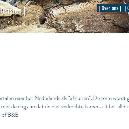
| Over ons |
| 
Diensten |
ertalen naar het Nederlands als "afsluiten". De term wordt 
t met de dag
aan dat de niet verkochte kamers uit het allot
l of B&B.