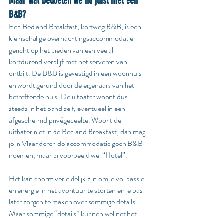
Maar wat bedoelen we nu juist met een 
B&B?
Een Bed and Breakfast, kortweg B&B, is een 
kleinschalige overnachtingsaccommodatie 
gericht op het bieden van een veelal 
kortdurend verblijf met het serveren van 
ontbijt. De B&B is gevestigd in een woonhuis 
en wordt gerund door de eigenaars van het 
betreffende huis. De uitbater woont dus 
steeds in het pand zelf, eventueel in een 
afgeschermd privégedeelte. Woont de 
uitbater niet in de Bed and Breakfast, dan mag 
je in Vlaanderen de accommodatie geen B&B 
noemen, maar bijvoorbeeld wel “Hotel”.
Het kan enorm verleidelijk zijn om je vol passie 
en energie in het avontuur te storten en je pas 
later zorgen te maken over sommige details. 
Maar sommige “details” kunnen wel net het 