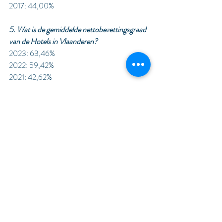
2017: 44,00%
5. Wat is de gemiddelde nettobezettingsgraad 
van de Hotels in Vlaanderen?
2023: 63,46%
2022: 59,42%
2021: 42,62%
2020: 32,62%
2019: 65,29%
2018: 65,87%
2017: 64,93%
2016: 61,44%
Deze Blog is opgebouwd uit eigen ervaringen, 
ontmoetingen en verschillende gesprekken en 
rechtstreekse feedback dat ik heb mogen 
ontvangen van B&B uitbaters zelf.
Dit artikel leeft en wordt dus op regelmatige 