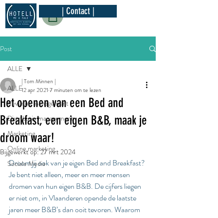
| Contact |
Post
ALLE
| Tom Minnen |
ALLE
12 apr 2021
7 minuten om te lezen
Het openen van een Bed and
Revenue management
Breakfast, een eigen B&B, maak je
Distributie management
Marketing
droom waar!
Online marketing
Bijgewerkt op:
27 mrt 2024
Droom jij ook van je eigen Bed and Breakfast? 
Sociale Media
Je bent niet alleen, meer en meer mensen 
dromen van hun eigen B&B. De cijfers liegen 
er niet om, in Vlaanderen opende de laatste 
jaren meer B&B’s dan ooit tevoren. Waarom 