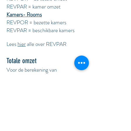
| Terug naar : ABC van de hotellerie |
REVPAR = kamer omzet
Kamers- Rooms
REVPOR = bezette kamers
REVPAR = beschikbare kamers
Lees
hier
alle over
REVPAR
Totale omzet
Voor de berekening van
de REVPOR neemt men steeds de
volledige omzet exclusief de BTW.
Bezetter kamers
Voor de berekening van
de REVPOR neemt men het aantal
kamers die effectief ingenomen zijn