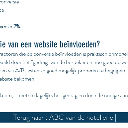
onversie
te
nversie 2%
ie van een website beïnvloeden?
e factoren die de conversie beïnvloeden is praktisch onmogeli
paald door het "gedrag" van de bezoeker en hoe
goed
de web
en via A/B testen zo goed mogelijk proberen te begrijpen, e
website bekomen
.com,... meten dagelijks het gedrag en doen de nodige aa
| Terug naar : ABC van de hotellerie |