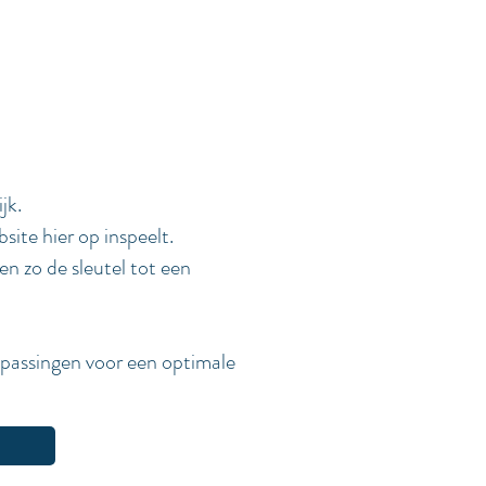
jk.
site hier op
inspeelt
.
n zo de sleutel tot een
npassingen voor een optimale