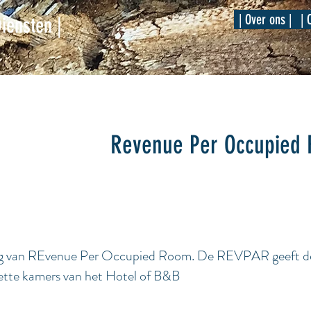
| Over ons |
| 
Diensten |
Revenue Per Occupied
g van REvenue Per Occupied Room. De REVPAR geeft de v
ette kamers van het Hotel of B&B