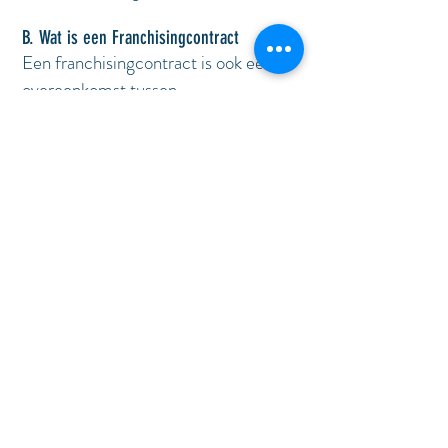
B. Wat is een Franchisingcontract
Een franchisingcontract is ook een
overeenkomst tussen
een geïntegreerde hotelketen en een
onafhankelijke hoteleigenaar.
De Hoteleigenaar
(Franchisenemer) gebruikt de
merknaam , de knowhow, diensten,
enz van de hotelketen
(Franchisegever) en dit na betaling
van een Franchise fee. De
hoteleigenaar is hier wel volledig
verantwoordelijk voor het personeel en
de uitbating.
2. Wat zijn Vrije
ketenhotels: