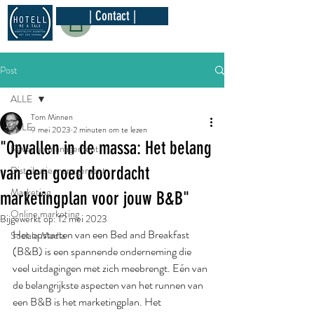
| Contact |
Post
ALLE
Tom Minnen
ALLE
9 mei 2023
2 minuten om te lezen
"Opvallen in de massa: Het belang
Revenue management
van een goed doordacht
Distributie management
Marketing
marketingplan voor jouw B&B"
Online marketing
Bijgewerkt op:
12 mei 2023
Het opstarten van een Bed and Breakfast 
Sociale Media
(B&B) is een spannende onderneming die 
veel uitdagingen met zich meebrengt. Eén van 
de belangrijkste aspecten van het runnen van 
een B&B is het marketingplan. Het 