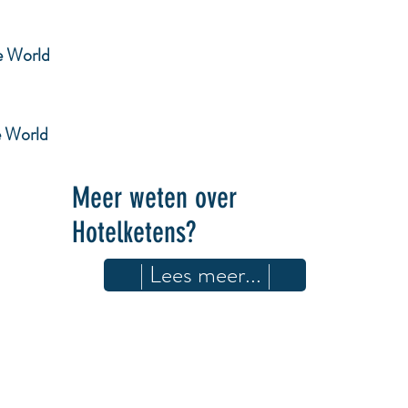
e World
e World
Meer weten over
Hotelketens?
| Lees meer... |