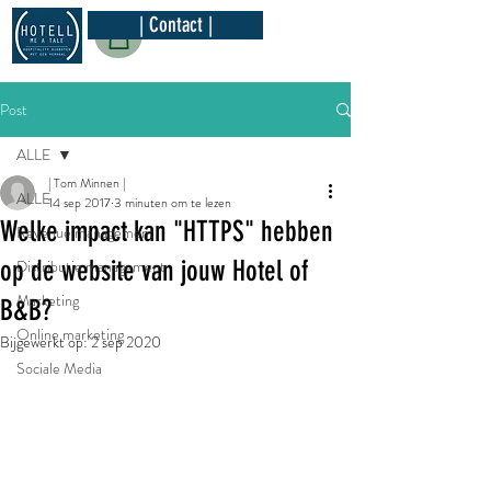
| Contact |
Post
ALLE
| Tom Minnen |
ALLE
14 sep 2017
3 minuten om te lezen
Welke impact kan "HTTPS" hebben
Revenue management
op de website van jouw Hotel of
Distributie management
Marketing
B&B?
Online marketing
Bijgewerkt op:
2 sep 2020
Sociale Media