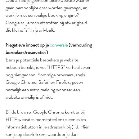
Ook al heb je geen complexe website waar er 
geen persoonlijke data worden gevraagd, en 
werk je met een veilige booking engine? 
Google zal je toch afstraffen bij afwezigheid 
die kleine “s” in je url-balk.
Negatieve impact op je 
conversie
 (verhouding 
bezoekers/reservaties)
Eens je potentiele bezoekers je website 
hebben bereikt, is het “HTTPS” verhaal zeker 
nog niet gedaan. Sommige browsers, zoals 
Google Chrome, Safari en Firefox, geven 
namelijk een extra melding wanneer een 
website onveilig is of niet. 
Bij de browser Google Chrome komt er bij 
HTTP websites momenteel enkel een extra 
informatiebutton in je adresbalk bij (‘i’). Hier 
kan je op doorklikken, waardoor je dan 