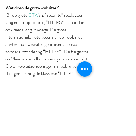
Wat doen de grote websites?
 Bij de grote 
OTA’
s is “security” reeds zeer 
lang een topprioriteit, “HTTPS” is daar dan 
ook reeds lang in voege. De grote 
internationale hotelketens blijven ook niet 
achter, hun websites gebruiken allemaal, 
zonder uitzondering “HTTPS”.  De Belgische 
en Vlaamse hotelketens volgen die trend niet. 
Op enkele uitzonderingen na, gebruiken ze op 
dit ogenblik nog de klassieke “HTTP”
Conclusie: HTTPS kan zeker een impact 
hebben op je directe reservaties.
Het wel of niet werken met HTTPS heeft dus 
zeker een impact op het aantal 
bezoekers/traffic op je website en op de 
perceptie van de bezoeker of hij de website zal 
vertrouwen of wantrouwen.